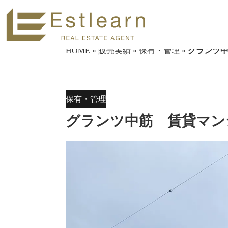
HOME
»
販売実績
»
保有・管理
»
グランツ
保有・管理
グランツ中筋 賃貸マン