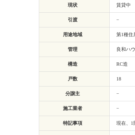
現状
賃貸中
引渡
−
用途地域
第1種住
管理
良和ハ
構造
RC造
戸数
18
分譲主
−
施工業者
−
特記事項
現在、