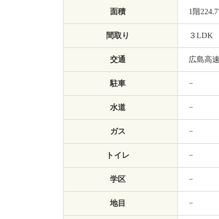
面積
1階224.
間取り
３LDK
交通
広島高
駐車
−
水道
−
ガス
−
トイレ
−
学区
−
地目
−