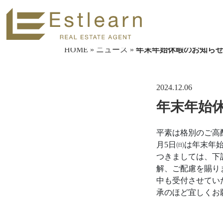
HOME
»
ニュース
»
年末年始休暇のお知ら
2024.12.06
年末年始
平素は格別のご高配
月5日㈰は年末年
つきましては、下
解、ご配慮を賜り
中も受付させてい
承のほど宜しくお